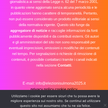
giornalistica ai sensi della Legge n. 62 del 7 marzo 2001,
in quanto viene aggiornato senza alcuna periodicità e le
pubblicazioni hanno carattere di temporaneità. Pertanto,
non può essere considerato un prodotto editoriale ai sensi
della normativa vigente. Questo sito funge da
aggregatore di notizie
e raccoglie informazioni da fonti
pubblicamente disponibili e da contributi esterni. Gli autori
e gli amministratori del sito non sono responsabili per
eventuali imprecisioni, omissioni o modifiche dei contenuti
nel tempo. Per segnalazioni o richieste di rimozione di
contenuti, è possibile contattarci tramite i canali indicati
nella sezione
Contatti
.
E-mail: info@elezionisulmona2025.it
privacy policy
cookie policy
Copyright © 2026 Elezioni Sulmona 2025
Utilizziamo i cookie per essere sicuri che tu possa avere la
migliore esperienza sul nostro sito. Se continui ad utilizzare
questo sito noi assumiamo che tu ne sia felice.