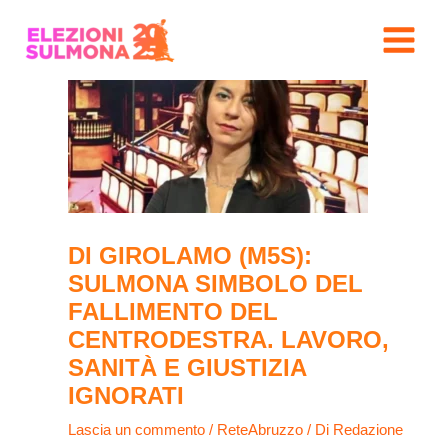
Vai
Navigazione
MAIN
al
articoli
MENU
contenuto
DI GIROLAMO (M5S):
SULMONA SIMBOLO DEL
FALLIMENTO DEL
CENTRODESTRA. LAVORO,
SANITÀ E GIUSTIZIA
IGNORATI
Lascia un commento
/
ReteAbruzzo
/ Di
Redazione