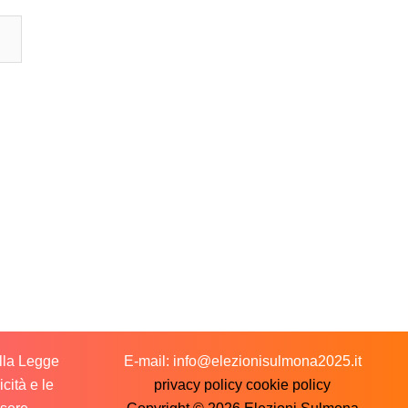
ella Legge
E-mail: info@elezionisulmona2025.it
cità e le
privacy policy
cookie policy