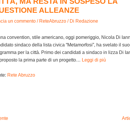
ITTÀ, MA RESTA IN SOSPESO LA
UESTIONE ALLEANZE
scia un commento
/
ReteAbruzzo
/ Di
Redazione
una convention, stile americano, oggi pomeriggio, Nicola Di Iann
didato sindaco della lista civica “Metamorfosi”, ha svelato il suo
gramma per la città. Primo dei candidati a sindaco in lizza Di Ia
proposto la prima parte di un progetto…
Leggi di più
nte:
Rete Abruzzo
ente
Art