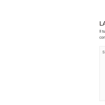
L
Il 
con
Scr
qui.