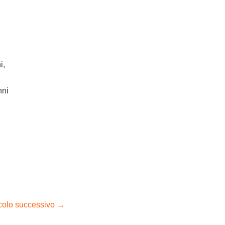
i,
nni
icolo successivo
→