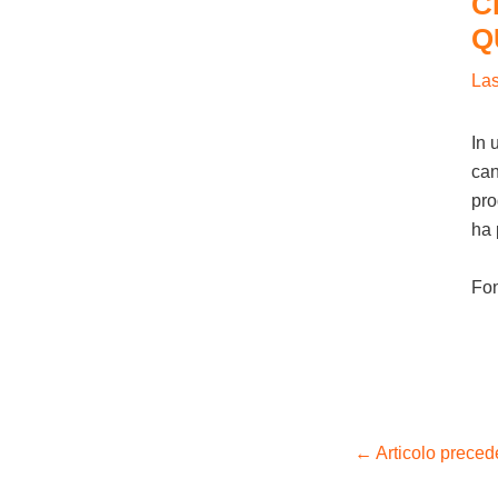
C
Q
La
In 
can
pro
ha 
Fo
←
Articolo preced