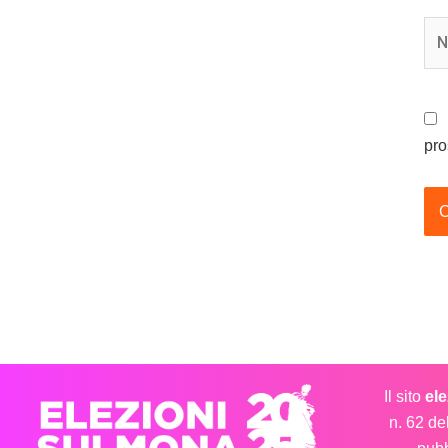
No
pro
Il sito
el
n. 62 de