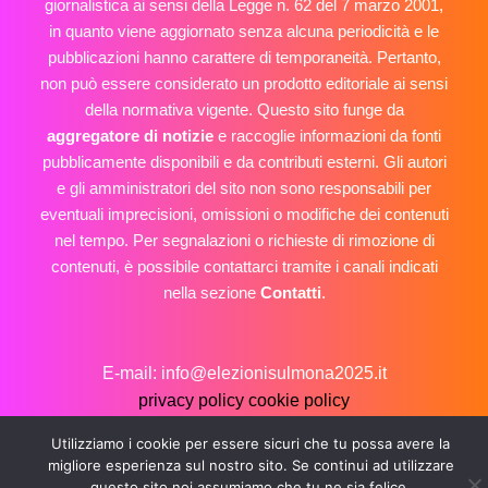
giornalistica ai sensi della Legge n. 62 del 7 marzo 2001,
in quanto viene aggiornato senza alcuna periodicità e le
pubblicazioni hanno carattere di temporaneità. Pertanto,
non può essere considerato un prodotto editoriale ai sensi
della normativa vigente. Questo sito funge da
aggregatore di notizie
e raccoglie informazioni da fonti
pubblicamente disponibili e da contributi esterni. Gli autori
e gli amministratori del sito non sono responsabili per
eventuali imprecisioni, omissioni o modifiche dei contenuti
nel tempo. Per segnalazioni o richieste di rimozione di
contenuti, è possibile contattarci tramite i canali indicati
nella sezione
Contatti
.
E-mail: info@elezionisulmona2025.it
privacy policy
cookie policy
Copyright © 2026 Elezioni Sulmona 2025
Utilizziamo i cookie per essere sicuri che tu possa avere la
migliore esperienza sul nostro sito. Se continui ad utilizzare
questo sito noi assumiamo che tu ne sia felice.