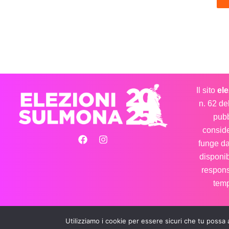
Il sito
el
n. 62 de
pubb
conside
funge d
disponib
respons
temp
Utilizziamo i cookie per essere sicuri che tu possa 