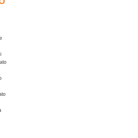
O
e
i
ato
o
ato
i
à