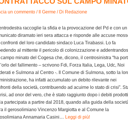
ONTRATTACCO SUL CAMPO MINAT
scia un commento
/
Il Germe
/ Di
Redazione
centrodestra raccoglie la sfida e la provocazione del Pd e con un
unicato diramato ieri sera attacca e risponde alle accuse moss
 confronti del loro candidato sindaco Luca Tirabassi. Lo fa
pedendo al mittente il pericolo di colonizzazione e addentrandos
 campo minato del Cogesa che, dicono, il centrosinistra “ha port
l’orlo del fallimento – scrivono Fdi, Forza Italia, Lega, Udc, Noi
erati e Sulmona al Centro -. Il Comune di Sulmona, sotto la lor
inistrazione, ha infatti accumulato un debito rilevante nei
fronti della società, contribuendo ad acuirne lo stato di crisi”. St
crisi, ad onor del vero, che è stato raggiunto dopo i debiti prodott
la partecipata a partire dal 2018, quando alla guida della societ
ra il gerosolimiano Vincenzo Margiotta e al Comune la
rosolimiana Annamaria Casini…
Leggi di più!