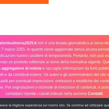
ezionisulmona2025.it
non è una testata giornalistica ai sensi d
l 7 marzo 2001, in quanto viene aggiornato senza alcuna periodi
licazioni hanno carattere di temporaneità. Pertanto, non può e
rato un prodotto editoriale ai sensi della normativa vigente. Que
a
aggregatore di notizie
e raccoglie informazioni da fonti pubb
ili e da contributi esterni. Gli autori e gli amministratori del sito
abili per eventuali imprecisioni, omissioni o modifiche dei conte
o. Per segnalazioni o richieste di rimozione di contenuti, è poss
contattarci tramite i canali indicati nella sezione
Contatti
.
avere la migliore esperienza sul nostro sito. Se continui ad utilizzare qu