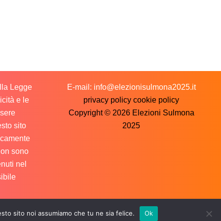
ella Legge
E-mail: info@elezionisulmona2025.it
cità e le
privacy policy
cookie policy
ssere
Copyright © 2026 Elezioni Sulmona
sto sito
2025
licamente
 non sono
nuti nel
ibile
esto sito noi assumiamo che tu ne sia felice.
Ok