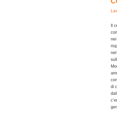
C
La
Il 
com
nei
ris
nel
sul
Mod
amm
con
di 
dal
c’e
ge