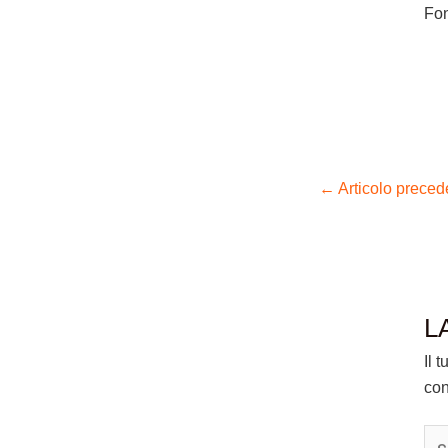
Fo
←
Articolo preced
L
Il 
con
Scr