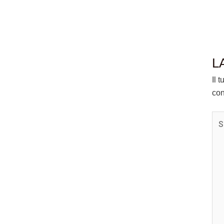
L
Il 
con
Scr
qui.