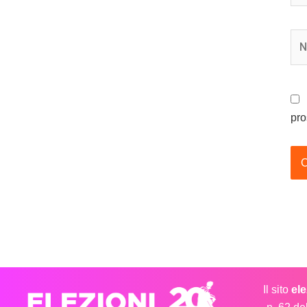
No
pro
Il sito
el