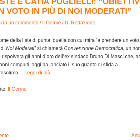
ISTE E CATIA PUGLIELLI: “OBIETTI
N VOTO IN PIÙ DI NOI MODERATI”
scia un commento
/
Il Germe
/ Di
Redazione
nome della lista di punta, quella con cui mira “a prendere un voto
 di
Noi Moderati
” si chiamerà
Convenzione Democratica
, un n
 rispolvera gli anni d’oro dell’ex sindaco Bruno Di Masci che, a
anni compiuti, oggi ha lanciato il suo guanto di sfida a
rosolimo…
Leggi di più
nte:
Il Germe
ente
Art