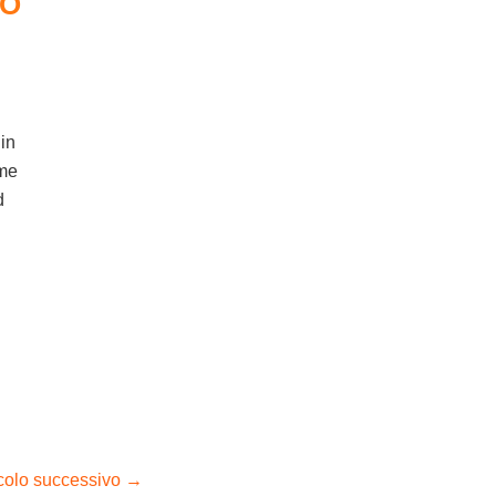
VO
 in
ome
d
icolo successivo
→