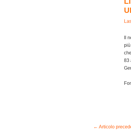
L
U
La
Il 
più
che
83 
Ge
Fo
←
Articolo preced