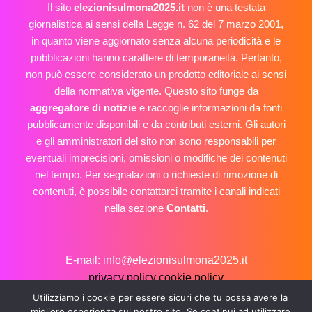
Il sito
elezionisulmona2025.it
non è una testata
giornalistica ai sensi della Legge n. 62 del 7 marzo 2001,
in quanto viene aggiornato senza alcuna periodicità e le
pubblicazioni hanno carattere di temporaneità. Pertanto,
non può essere considerato un prodotto editoriale ai sensi
della normativa vigente. Questo sito funge da
aggregatore di notizie
e raccoglie informazioni da fonti
pubblicamente disponibili e da contributi esterni. Gli autori
e gli amministratori del sito non sono responsabili per
eventuali imprecisioni, omissioni o modifiche dei contenuti
nel tempo. Per segnalazioni o richieste di rimozione di
contenuti, è possibile contattarci tramite i canali indicati
nella sezione
Contatti
.
E-mail: info@elezionisulmona2025.it
privacy policy
cookie policy
Copyright © 2026 Elezioni Sulmona 2025
Utilizziamo i cookie per essere sicuri che tu possa avere la
migliore esperienza sul nostro sito. Se continui ad utilizzare