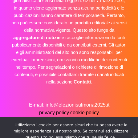
giornalistica ai sensi della Legge n. 62 del 7 marzo 2001,
in quanto viene aggiornato senza alcuna periodicità e le
pubblicazioni hanno carattere di temporaneità. Pertanto,
non può essere considerato un prodotto editoriale ai sensi
della normativa vigente. Questo sito funge da
aggregatore di notizie
e raccoglie informazioni da fonti
pubblicamente disponibili e da contributi esterni. Gli autori
e gli amministratori del sito non sono responsabili per
eventuali imprecisioni, omissioni o modifiche dei contenuti
nel tempo. Per segnalazioni o richieste di rimozione di
contenuti, è possibile contattarci tramite i canali indicati
nella sezione
Contatti
.
E-mail: info@elezionisulmona2025.it
privacy policy
cookie policy
Copyright © 2026 Elezioni Sulmona 2025
Utilizziamo i cookie per essere sicuri che tu possa avere la
migliore esperienza sul nostro sito. Se continui ad utilizzare
questo sito noi assumiamo che tu ne sia felice.