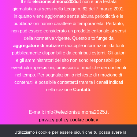
Il sito
elezionisulmona2025.it
non è una testata
giornalistica ai sensi della Legge n. 62 del 7 marzo 2001,
in quanto viene aggiornato senza alcuna periodicità e le
pubblicazioni hanno carattere di temporaneità. Pertanto,
non può essere considerato un prodotto editoriale ai sensi
della normativa vigente. Questo sito funge da
aggregatore di notizie
e raccoglie informazioni da fonti
pubblicamente disponibili e da contributi esterni. Gli autori
e gli amministratori del sito non sono responsabili per
eventuali imprecisioni, omissioni o modifiche dei contenuti
nel tempo. Per segnalazioni o richieste di rimozione di
contenuti, è possibile contattarci tramite i canali indicati
nella sezione
Contatti
.
E-mail: info@elezionisulmona2025.it
privacy policy
cookie policy
Copyright © 2026 Elezioni Sulmona 2025
Utilizziamo i cookie per essere sicuri che tu possa avere la