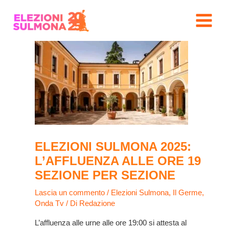
Vai
Navigazione
MAIN
al
articoli
MENU
contenuto
ELEZIONI SULMONA 2025:
L’AFFLUENZA ALLE ORE 19
SEZIONE PER SEZIONE
Lascia un commento
/
Elezioni Sulmona
,
Il Germe
,
Onda Tv
/ Di
Redazione
L’affluenza alle urne alle ore 19:00 si attesta al