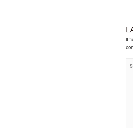
L
Il 
con
Scr
qui.