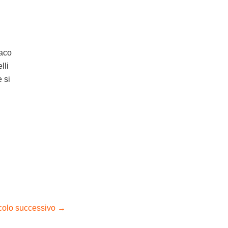
daco
lli
 si
icolo successivo
→