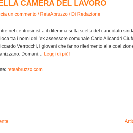
ELLA CAMERA DEL LAVORO
scia un commento
/
ReteAbruzzo
/ Di
Redazione
tre nel centrosinistra il dilemma sulla scelta del candidato sin
gioca tra i nomi dell’ex assessore comunale Carlo Alicandri Ciufe
iccardo Verrocchi, i giovani che fanno riferimento alla coalizione
ganizzano. Domani…
Leggi di più!
nte:
reteabruzzo.com
ente
Art