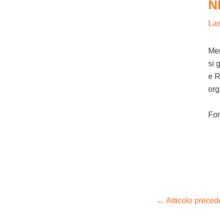
N
La
Men
si 
e R
or
Fo
←
Articolo preced