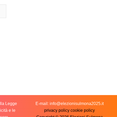
ella Legge
E-mail: info@elezionisulmona2025.it
cità e le
privacy policy
cookie policy