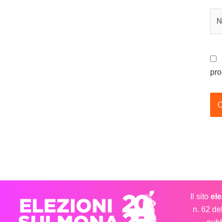
No
pro
Il sito
el
n. 62 de