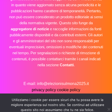
in quanto viene aggiornato senza alcuna periodicità e le
pubblicazioni hanno carattere di temporaneità. Pertanto,
non può essere considerato un prodotto editoriale ai sensi
della normativa vigente. Questo sito funge da
aggregatore di notizie
e raccoglie informazioni da fonti
pubblicamente disponibili e da contributi esterni. Gli autori
e gli amministratori del sito non sono responsabili per
eventuali imprecisioni, omissioni o modifiche dei contenuti
nel tempo. Per segnalazioni o richieste di rimozione di
contenuti, è possibile contattarci tramite i canali indicati
nella sezione
Contatti
.
E-mail: info@elezionisulmona2025.it
privacy policy
cookie policy
Copyright © 2026 Elezioni Sulmona 2025
Utilizziamo i cookie per essere sicuri che tu possa avere la
migliore esperienza sul nostro sito. Se continui ad utilizzare
questo sito noi assumiamo che tu ne sia felice.