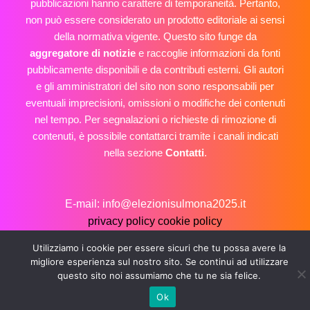
pubblicazioni hanno carattere di temporaneità. Pertanto,
non può essere considerato un prodotto editoriale ai sensi
della normativa vigente. Questo sito funge da
aggregatore di notizie
e raccoglie informazioni da fonti
pubblicamente disponibili e da contributi esterni. Gli autori
e gli amministratori del sito non sono responsabili per
eventuali imprecisioni, omissioni o modifiche dei contenuti
nel tempo. Per segnalazioni o richieste di rimozione di
contenuti, è possibile contattarci tramite i canali indicati
nella sezione
Contatti
.
E-mail: info@elezionisulmona2025.it
privacy policy
cookie policy
Copyright © 2026 Elezioni Sulmona 2025
Utilizziamo i cookie per essere sicuri che tu possa avere la
migliore esperienza sul nostro sito. Se continui ad utilizzare
questo sito noi assumiamo che tu ne sia felice.
Ok