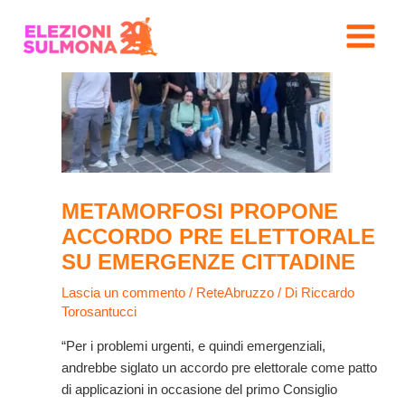
Vai
Navigazione
MAIN
al
articoli
MENU
contenuto
METAMORFOSI PROPONE
ACCORDO PRE ELETTORALE
SU EMERGENZE CITTADINE
Lascia un commento
/
ReteAbruzzo
/ Di
Riccardo
Torosantucci
“Per i problemi urgenti, e quindi emergenziali,
andrebbe siglato un accordo pre elettorale come patto
di applicazioni in occasione del primo Consiglio