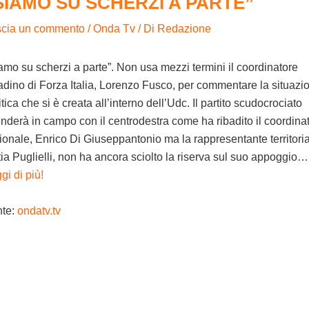
SIAMO SU SCHERZI A PARTE”
scia un commento
/
Onda Tv
/ Di
Redazione
amo su scherzi a parte”. Non usa mezzi termini il coordinatore
tadino di Forza Italia, Lorenzo Fusco, per commentare la situazi
itica che si è creata all’interno dell’Udc. Il partito scudocrociato
nderà in campo con il centrodestra come ha ribadito il coordina
ionale, Enrico Di Giuseppantonio ma la rappresentante territoria
ia Puglielli, non ha ancora sciolto la riserva sul suo appoggio…
gi di più!
nte:
ondatv.tv