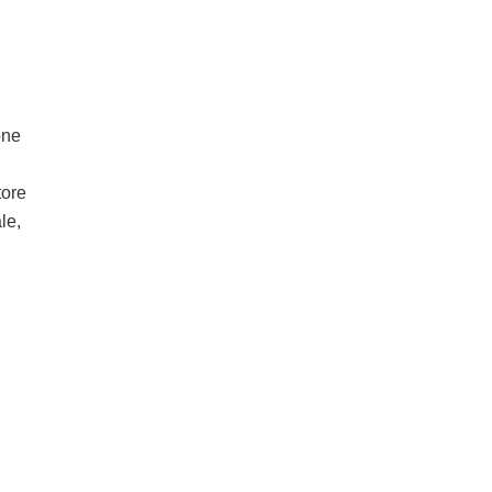
one
tore
le,