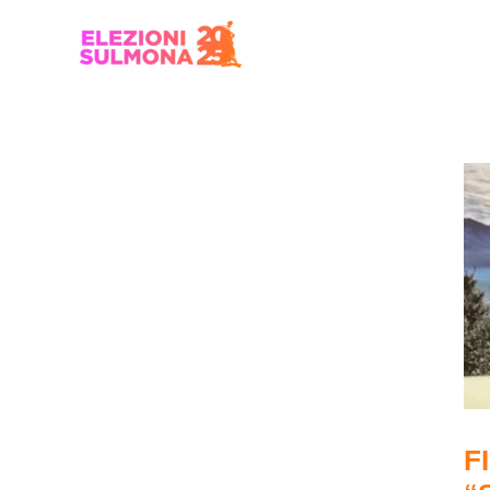
Vai
Navigazione
al
articoli
contenuto
F