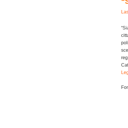
“
La
“Si
cit
pol
sce
reg
Cat
Leg
Fo