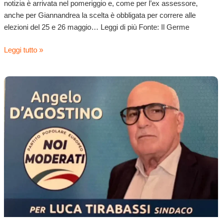
notizia è arrivata nel pomeriggio e, come per l’ex assessore,
commissione
anche per Giannandrea la scelta è obbligata per correre alle
invalidi
elezioni del 25 e 26 maggio… Leggi di più Fonte: Il Germe
civili
Leggi tutto »
Elezioni
e
incandidabili,
D’Agostino
si
dimette
dall’Asp2
per
la
corsa
alle
urne