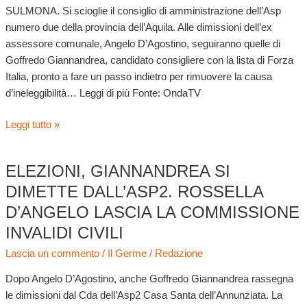
SULMONA. Si scioglie il consiglio di amministrazione dell’Asp
numero due della provincia dell’Aquila. Alle dimissioni dell’ex
assessore comunale, Angelo D’Agostino, seguiranno quelle di
Goffredo Giannandrea, candidato consigliere con la lista di Forza
Italia, pronto a fare un passo indietro per rimuovere la causa
d’ineleggibilità… Leggi di più Fonte: OndaTV
Leggi tutto »
ELEZIONI, GIANNANDREA SI
Elezioni,
Giannandrea
DIMETTE DALL’ASP2. ROSSELLA
si
D’ANGELO LASCIA LA COMMISSIONE
dimette
INVALIDI CIVILI
dall’Asp2.
Rossella
Lascia un commento
/
Il Germe
/
Redazione
D’Angelo
Dopo Angelo D’Agostino, anche Goffredo Giannandrea rassegna
lascia
le dimissioni dal Cda dell’Asp2 Casa Santa dell’Annunziata. La
la