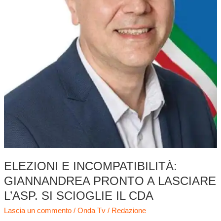
Si
scioglie
il
cda
ELEZIONI E INCOMPATIBILITÀ:
GIANNANDREA PRONTO A LASCIARE
L’ASP. SI SCIOGLIE IL CDA
Lascia un commento
/
Onda Tv
/
Redazione