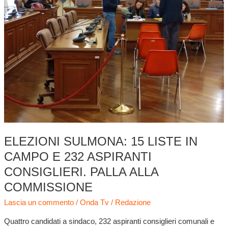
in
campo
e
232
aspiranti
consiglieri.
Palla
alla
commissione
ELEZIONI SULMONA: 15 LISTE IN
CAMPO E 232 ASPIRANTI
CONSIGLIERI. PALLA ALLA
COMMISSIONE
Lascia un commento
/
Onda Tv
/
Redazione
Quattro candidati a sindaco, 232 aspiranti consiglieri comunali e