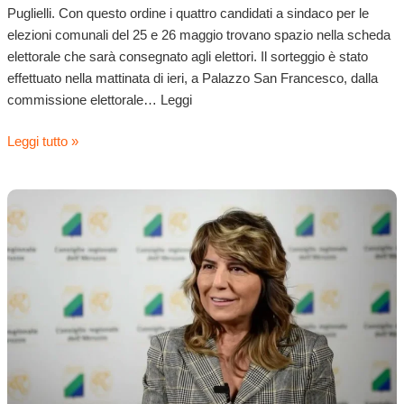
Puglielli. Con questo ordine i quattro candidati a sindaco per le
elezioni comunali del 25 e 26 maggio trovano spazio nella scheda
elettorale che sarà consegnato agli elettori. Il sorteggio è stato
effettuato nella mattinata di ieri, a Palazzo San Francesco, dalla
commissione elettorale… Leggi
Leggi tutto »
FdI
Sulmona:
una
lista
solida
e
competitiva
per
diventare
il