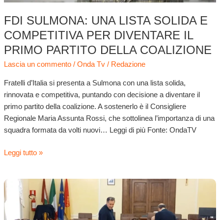
primo
partito
FDI SULMONA: UNA LISTA SOLIDA E
della
COMPETITIVA PER DIVENTARE IL
coalizione
PRIMO PARTITO DELLA COALIZIONE
Lascia un commento
/
Onda Tv
/
Redazione
Fratelli d’Italia si presenta a Sulmona con una lista solida,
rinnovata e competitiva, puntando con decisione a diventare il
primo partito della coalizione. A sostenerlo è il Consigliere
Regionale Maria Assunta Rossi, che sottolinea l’importanza di una
squadra formata da volti nuovi… Leggi di più Fonte: OndaTV
Leggi tutto »
Elezioni
Sulmona:
15
liste