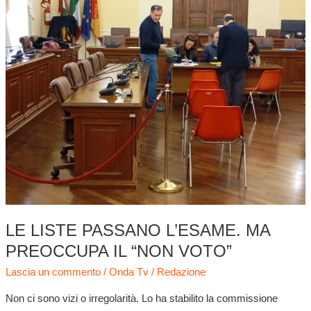
liste
passano
l’esame.
Ma
preoccupa
il
“non
voto”
LE LISTE PASSANO L’ESAME. MA
PREOCCUPA IL “NON VOTO”
Lascia un commento
/
Onda Tv
/
Redazione
Non ci sono vizi o irregolarità. Lo ha stabilito la commissione