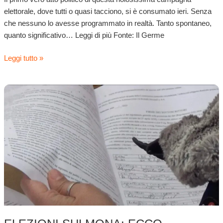
elettorale, dove tutti o quasi tacciono, si è consumato ieri. Senza
che nessuno lo avesse programmato in realtà. Tanto spontaneo,
quanto significativo… Leggi di più Fonte: Il Germe
Leggi tutto »
Elezioni
Sulmona:
ecco
l’esercito
dei
candidati