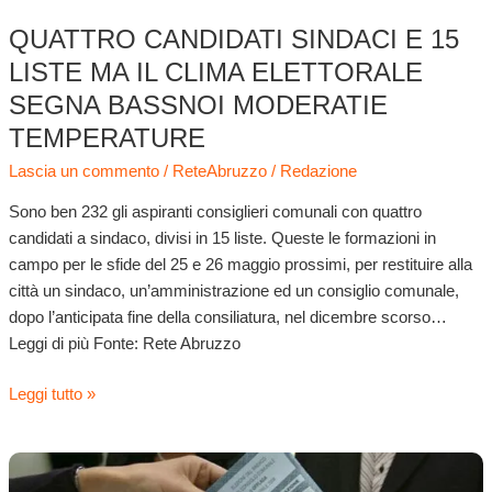
bassNoi
Moderatie
QUATTRO CANDIDATI SINDACI E 15
temperature
LISTE MA IL CLIMA ELETTORALE
SEGNA BASSNOI MODERATIE
TEMPERATURE
Lascia un commento
/
ReteAbruzzo
/
Redazione
Sono ben 232 gli aspiranti consiglieri comunali con quattro
candidati a sindaco, divisi in 15 liste. Queste le formazioni in
campo per le sfide del 25 e 26 maggio prossimi, per restituire alla
città un sindaco, un’amministrazione ed un consiglio comunale,
dopo l’anticipata fine della consiliatura, nel dicembre scorso…
Leggi di più Fonte: Rete Abruzzo
Leggi tutto »
Totoelezioni
al