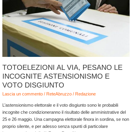
via,
pesano
le
incognite
astensionismo
e
voto
disgiunto
TOTOELEZIONI AL VIA, PESANO LE
INCOGNITE ASTENSIONISMO E
VOTO DISGIUNTO
Lascia un commento
/
ReteAbruzzo
/
Redazione
L’astensionismo elettorale e il voto disgiunto sono le probabili
incognite che condizioneranno il risultato delle amministrative del
25 e 26 maggio. Una campagna elettorale finora in sordina, se non
proprio silente, e per adesso senza spunti di particolare