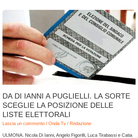
Da
Di
Ianni
a
Puglielli.
La
sorte
sceglie
la
posizione
delle
liste
DA DI IANNI A PUGLIELLI. LA SORTE
elettorali
SCEGLIE LA POSIZIONE DELLE
LISTE ELETTORALI
Lascia un commento
/
Onda Tv
/
Redazione
ULMONA. Nicola Di Ianni, Angelo Figorilli, Luca Tirabassi e Catia