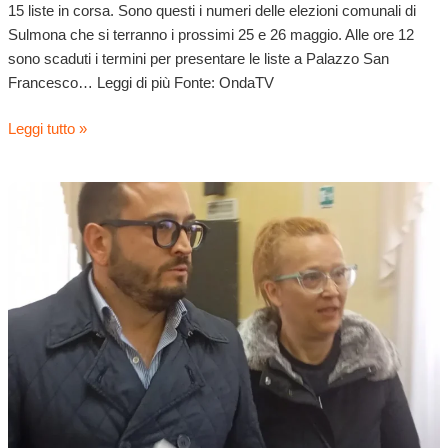
15 liste in corsa. Sono questi i numeri delle elezioni comunali di
Sulmona che si terranno i prossimi 25 e 26 maggio. Alle ore 12
sono scaduti i termini per presentare le liste a Palazzo San
Francesco… Leggi di più Fonte: OndaTV
Leggi tutto »
Polo
civico:
le
liste
sono
tre.
Ecco
i
candidati
in
corsa