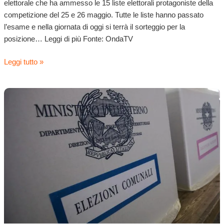
elettorale che ha ammesso le 15 liste elettorali protagoniste della
competizione del 25 e 26 maggio. Tutte le liste hanno passato
l’esame e nella giornata di oggi si terrà il sorteggio per la
posizione… Leggi di più Fonte: OndaTV
Leggi tutto »
Quattro
candidati
sindaci
e
15
liste
ma
il
clima
elettorale
segna