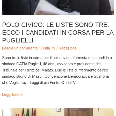
per
la
Puglielli
POLO CIVICO: LE LISTE SONO TRE.
ECCO I CANDIDATI IN CORSA PER LA
PUGLIELLI
Lascia un commento
/
Onda Tv
/
Redazione
Sono tre le liste in corsa per il polo civico riformista che candida a
sindaco CATIA Puglielli, 48 anni, avvocato e presidente del
Tribunale per i diritti del Malato. Due le liste di riferimento dell’ex
sindaco Bruno Di Masci: Convenzione Democratica e Sulmona
che Vogliamo… Leggi di più Fonte: OndaTV
Leggi tutto »
Le