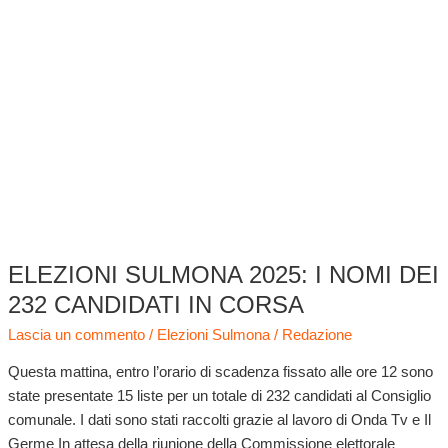
CANDIDATI
ELEZIONI SULMONA 2025: I NOMI DEI
Elezioni
Sulmona
232 CANDIDATI IN CORSA
2025:
Lascia un commento
/
Elezioni Sulmona
/
Redazione
i
nomi
Questa mattina, entro l’orario di scadenza fissato alle ore 12 sono
dei
state presentate 15 liste per un totale di 232 candidati al Consiglio
232
comunale. I dati sono stati raccolti grazie al lavoro di Onda Tv e Il
candidati
Germe In attesa della riunione della Commissione elettorale