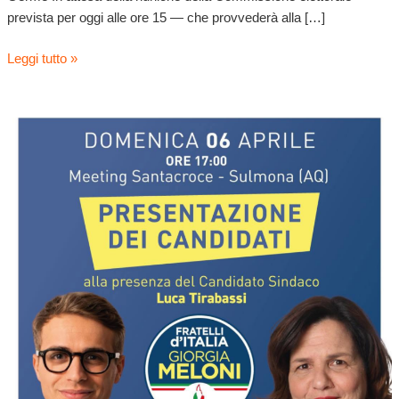
in
prevista per oggi alle ore 15 — che provvederà alla […]
corsa
Leggi tutto »
I
candidati
Vincenzo
Di
Cesare
ed
Emanuela
Cosentino
si
presentano
alla
città
di
Sulmona