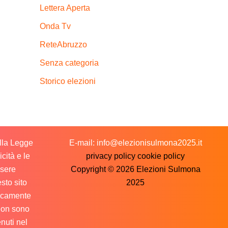
Lettera Aperta
Onda Tv
ReteAbruzzo
Senza categoria
Storico elezioni
ella Legge
E-mail: info@elezionisulmona2025.it
cità e le
privacy policy
cookie policy
ssere
Copyright © 2026 Elezioni Sulmona
sto sito
2025
licamente
 non sono
nuti nel