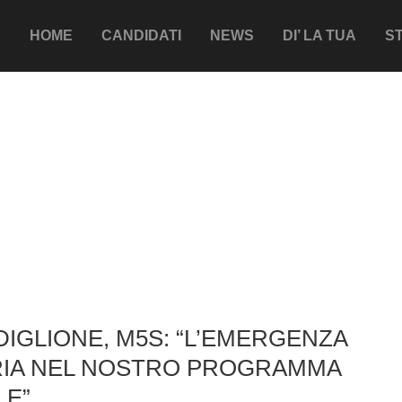
HOME
CANDIDATI
NEWS
DI’ LA TUA
ST
IGLIONE, M5S: “L’EMERGENZA
IA NEL NOSTRO PROGRAMMA
LE”