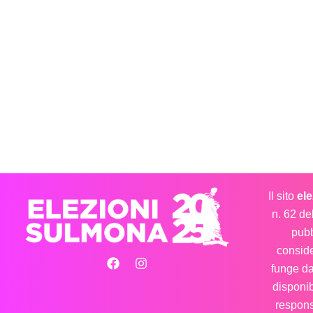
Il sito
el
n. 62 de
pubb
conside
funge d
disponib
respons