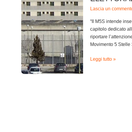
carceraria
Lascia un comment
nel
nostro
“Il M5S intende ins
programma
capitolo dedicato al
elettorale”
riportare l’attenzio
Movimento 5 Stelle 
Leggi tutto »