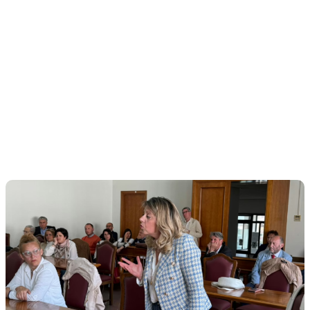
ELISABETTABIANCHI
Bianchi
(Direzione
Sulmona):
la
geografia
giudiziaria
deve
uscire