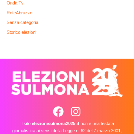
Onda Tv
ReteAbruzzo
Senza categoria
Storico elezioni
Il sito
elezionisulmona2025.it
non è una testata
giornalistica ai sensi della Legge n. 62 del 7 marzo 2001,