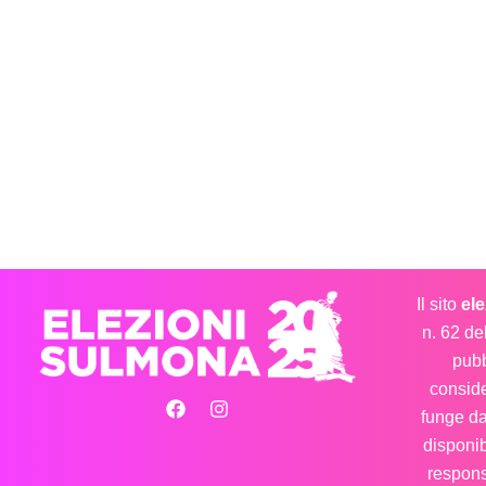
Il sito
el
n. 62 de
pubb
conside
funge d
disponib
respons