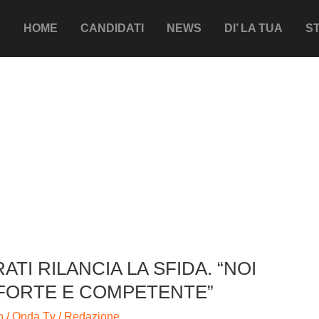
HOME
CANDIDATI
NEWS
DI’ LA TUA
ST
ROCCO
TI RILANCIA LA SFIDA. “NOI
FORTE E COMPETENTE”
o
/
Onda Tv
/
Redazione