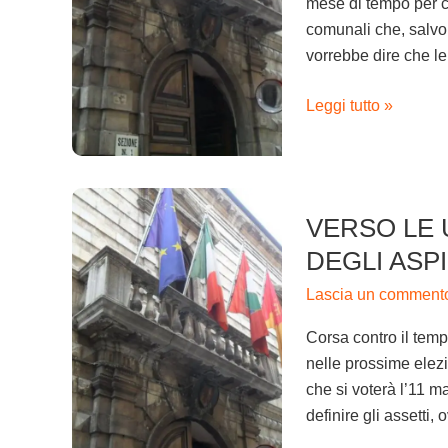
mese di tempo per c
aspiranti
comunali che, salvo
consiglieri
vorrebbe dire che le
Leggi tutto »
Verso
VERSO LE 
le
urne.
DEGLI ASP
Si
Lascia un comment
forma
l’esercito
Corsa contro il temp
degli
nelle prossime elezi
aspiranti
che si voterà l’11 ma
consiglieri
definire gli assetti