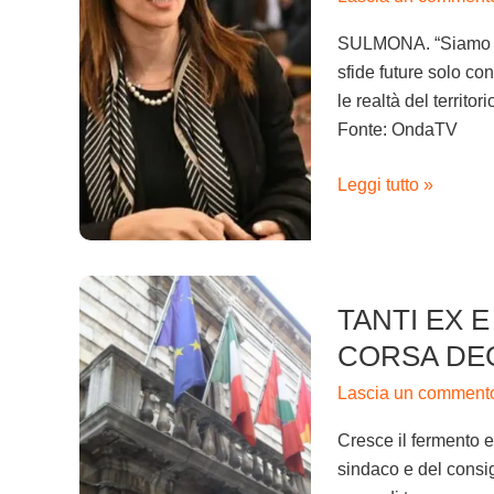
sfida.
“Noi
SULMONA. “Siamo con
squadra
sfide future solo co
forte
le realtà del territo
e
Fonte: OndaTV
competente”
Leggi tutto »
Tanti
TANTI EX 
ex
e
CORSA DEG
qualche
Lascia un comment
debuttante.
La
Cresce il fermento el
corsa
sindaco e del consig
degli