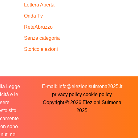
Lettera Aperta
Onda Tv
ReteAbruzzo
Senza categoria
Storico elezioni
ella Legge
E-mail: info@elezionisulmona2025.it
cità e le
privacy policy
cookie policy
ssere
Copyright © 2026 Elezioni Sulmona
sto sito
2025
licamente
 non sono
nuti nel