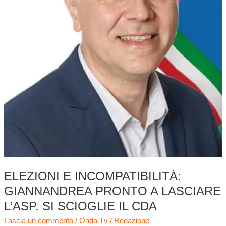
l’Asp.
Si
scioglie
il
cda
ELEZIONI E INCOMPATIBILITÀ:
GIANNANDREA PRONTO A LASCIARE
L’ASP. SI SCIOGLIE IL CDA
Lascia un commento
/
Onda Tv
/
Redazione