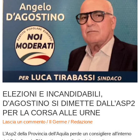
e
incandidabili,
D’Agostino
si
dimette
dall’Asp2
per
la
corsa
alle
urne
ELEZIONI E INCANDIDABILI,
D’AGOSTINO SI DIMETTE DALL’ASP2
PER LA CORSA ALLE URNE
Lascia un commento
/
Il Germe
/
Redazione
L’Asp2 della Provincia dell’Aquila perde un consigliere all’interno