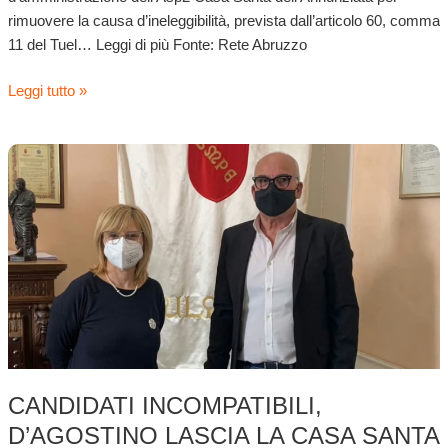
rimuovere la causa d’ineleggibilità, prevista dall’articolo 60, comma
11 del Tuel… Leggi di più Fonte: Rete Abruzzo
Leggi tutto »
Candidati
incompatibili,
D’Agostino
lascia
la
casa
Santa
Annunziata
e
punta
a
CANDIDATI INCOMPATIBILI,
tornare
D’AGOSTINO LASCIA LA CASA SANTA
assessore