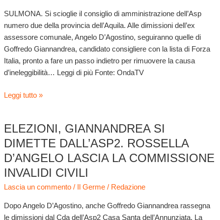
SULMONA. Si scioglie il consiglio di amministrazione dell’Asp
numero due della provincia dell’Aquila. Alle dimissioni dell’ex
assessore comunale, Angelo D’Agostino, seguiranno quelle di
Goffredo Giannandrea, candidato consigliere con la lista di Forza
Italia, pronto a fare un passo indietro per rimuovere la causa
d’ineleggibilità… Leggi di più Fonte: OndaTV
Leggi tutto »
ELEZIONI, GIANNANDREA SI
Elezioni,
Giannandrea
DIMETTE DALL’ASP2. ROSSELLA
si
D’ANGELO LASCIA LA COMMISSIONE
dimette
INVALIDI CIVILI
dall’Asp2.
Rossella
Lascia un commento
/
Il Germe
/
Redazione
D’Angelo
Dopo Angelo D’Agostino, anche Goffredo Giannandrea rassegna
lascia
le dimissioni dal Cda dell’Asp2 Casa Santa dell’Annunziata. La