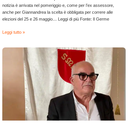
la
notizia è arrivata nel pomeriggio e, come per l’ex assessore,
commissione
anche per Giannandrea la scelta è obbligata per correre alle
invalidi
elezioni del 25 e 26 maggio… Leggi di più Fonte: Il Germe
civili
Leggi tutto »
Elezioni:
D’Agostino
resta
in
corsa.
Si
dimette
dal
Cda
dell’Asp