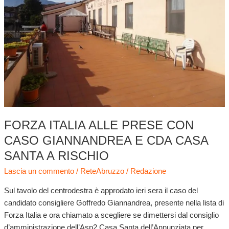
caso
Giannandrea
e
CDA
Casa
Santa
a
rischio
FORZA ITALIA ALLE PRESE CON
CASO GIANNANDREA E CDA CASA
SANTA A RISCHIO
Lascia un commento
/
ReteAbruzzo
/
Redazione
Sul tavolo del centrodestra è approdato ieri sera il caso del
candidato consigliere Goffredo Giannandrea, presente nella lista di
Forza Italia e ora chiamato a scegliere se dimettersi dal consiglio
d’amministrazione dell’Asp2 Casa Santa dell’Annunziata per