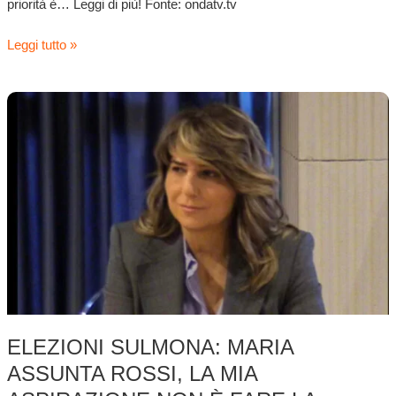
priorità è… Leggi di più! Fonte: ondatv.tv
Leggi tutto »
Elezioni
Sulmona:
Maria
Assunta
Rossi,
la
mia
aspirazione
non
è
fare
la
ELEZIONI SULMONA: MARIA
consigliera
ASSUNTA ROSSI, LA MIA
comunale