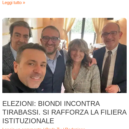
Leggi tutto »
Elezioni:
Biondi
incontra
Tirabassi.
Si
rafforza
la
filiera
istituzionale
ELEZIONI: BIONDI INCONTRA
TIRABASSI. SI RAFFORZA LA FILIERA
ISTITUZIONALE