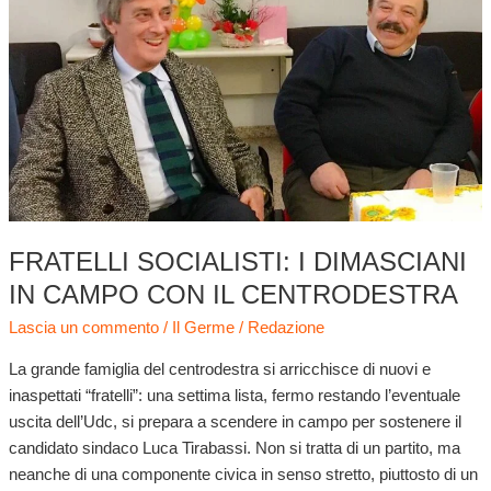
dimasciani
in
campo
con
il
centrodestra
FRATELLI SOCIALISTI: I DIMASCIANI
IN CAMPO CON IL CENTRODESTRA
Lascia un commento
/
Il Germe
/
Redazione
La grande famiglia del centrodestra si arricchisce di nuovi e
inaspettati “fratelli”: una settima lista, fermo restando l’eventuale
uscita dell’Udc, si prepara a scendere in campo per sostenere il
candidato sindaco Luca Tirabassi. Non si tratta di un partito, ma
neanche di una componente civica in senso stretto, piuttosto di un