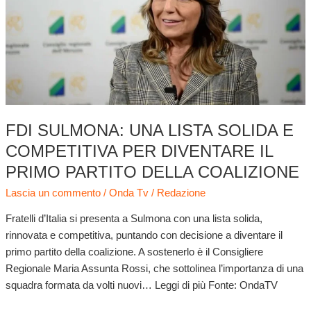
solida
e
competitiva
per
diventare
il
primo
partito
FDI SULMONA: UNA LISTA SOLIDA E
della
COMPETITIVA PER DIVENTARE IL
coalizione
PRIMO PARTITO DELLA COALIZIONE
Lascia un commento
/
Onda Tv
/
Redazione
Fratelli d’Italia si presenta a Sulmona con una lista solida,
rinnovata e competitiva, puntando con decisione a diventare il
primo partito della coalizione. A sostenerlo è il Consigliere
Regionale Maria Assunta Rossi, che sottolinea l’importanza di una
squadra formata da volti nuovi… Leggi di più Fonte: OndaTV