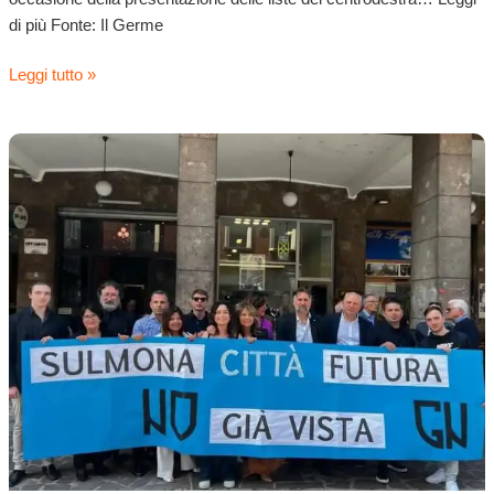
di più Fonte: Il Germe
Leggi tutto »
Elezioni.
Striscione
di
Gioventù
nazionale,
Sulmona
città
futura:
“Una
vergogna”