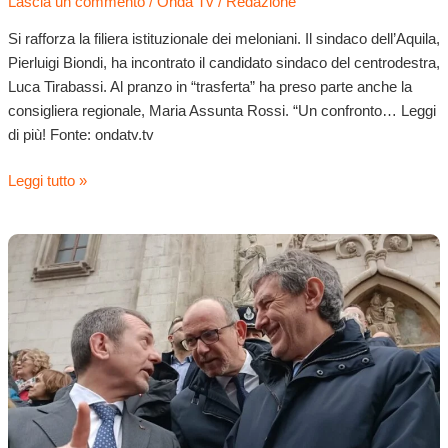
Lascia un commento
/
Onda Tv
/
Redazione
Si rafforza la filiera istituzionale dei meloniani. Il sindaco dell’Aquila,
Pierluigi Biondi, ha incontrato il candidato sindaco del centrodestra,
Luca Tirabassi. Al pranzo in “trasferta” ha preso parte anche la
consigliera regionale, Maria Assunta Rossi. “Un confronto… Leggi
di più! Fonte: ondatv.tv
Leggi tutto »
Elezioni:
il
nome
“suggerito”