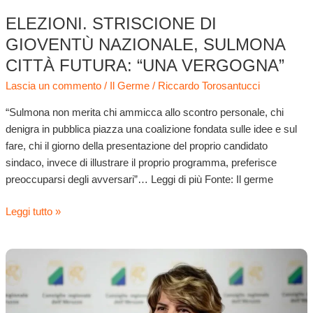
ELEZIONI. STRISCIONE DI
GIOVENTÙ NAZIONALE, SULMONA
CITTÀ FUTURA: “UNA VERGOGNA”
Lascia un commento
/
Il Germe
/
Riccardo Torosantucci
“Sulmona non merita chi ammicca allo scontro personale, chi
denigra in pubblica piazza una coalizione fondata sulle idee e sul
fare, chi il giorno della presentazione del proprio candidato
sindaco, invece di illustrare il proprio programma, preferisce
preoccuparsi degli avversari”… Leggi di più Fonte: Il germe
Leggi tutto »
FdI
Sulmona:
una
lista