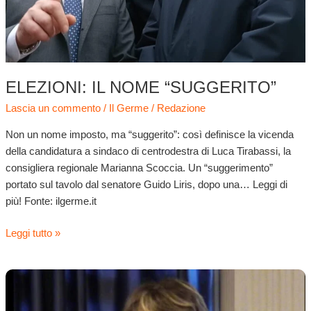
ELEZIONI: IL NOME “SUGGERITO”
Lascia un commento
/
Il Germe
/
Redazione
Non un nome imposto, ma “suggerito”: così definisce la vicenda
della candidatura a sindaco di centrodestra di Luca Tirabassi, la
consigliera regionale Marianna Scoccia. Un “suggerimento”
portato sul tavolo dal senatore Guido Liris, dopo una… Leggi di
più! Fonte: ilgerme.it
Leggi tutto »
“La
politica
dia