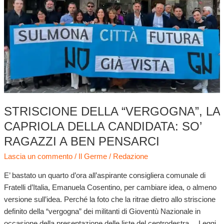
candidata:
so’
ragazzi
a
ben
pensarci
STRISCIONE DELLA “VERGOGNA”, LA
CAPRIOLA DELLA CANDIDATA: SO’
RAGAZZI A BEN PENSARCI
Lascia un commento
/
Il Germe
/
Redazione
E’ bastato un quarto d’ora all’aspirante consigliera comunale di
Fratelli d’Italia, Emanuela Cosentino, per cambiare idea, o almeno
versione sull’idea. Perché la foto che la ritrae dietro allo striscione
definito della “vergogna” dei militanti di Gioventù Nazionale in
occasione della presentazione delle liste del centrodestra… Leggi