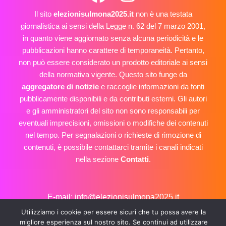
Il sito
elezionisulmona2025.it
non è una testata
giornalistica ai sensi della Legge n. 62 del 7 marzo 2001,
in quanto viene aggiornato senza alcuna periodicità e le
pubblicazioni hanno carattere di temporaneità. Pertanto,
non può essere considerato un prodotto editoriale ai sensi
della normativa vigente. Questo sito funge da
aggregatore di notizie
e raccoglie informazioni da fonti
pubblicamente disponibili e da contributi esterni. Gli autori
e gli amministratori del sito non sono responsabili per
eventuali imprecisioni, omissioni o modifiche dei contenuti
nel tempo. Per segnalazioni o richieste di rimozione di
contenuti, è possibile contattarci tramite i canali indicati
nella sezione
Contatti
.
E-mail: info@elezionisulmona2025.it
privacy policy
cookie policy
Utilizziamo i cookie per essere sicuri che tu possa avere la
Copyright © 2026 Elezioni Sulmona 2025
migliore esperienza sul nostro sito. Se continui ad utilizzare