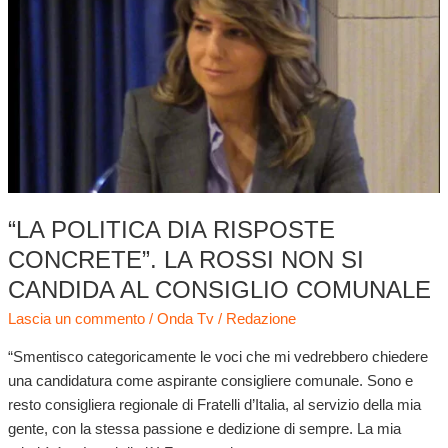
risposte
concrete”.
La
Rossi
non
si
candida
al
consiglio
“LA POLITICA DIA RISPOSTE
comunale
CONCRETE”. LA ROSSI NON SI
CANDIDA AL CONSIGLIO COMUNALE
Lascia un commento
/
Onda Tv
/
Redazione
“Smentisco categoricamente le voci che mi vedrebbero chiedere
una candidatura come aspirante consigliere comunale. Sono e
resto consigliera regionale di Fratelli d’Italia, al servizio della mia
gente, con la stessa passione e dedizione di sempre. La mia