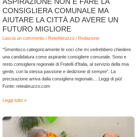
ASPIRAZIONE NON È FARE LA
ma
aiutare
CONSIGLIERA COMUNALE MA
la
AIUTARE LA CITTÀ AD AVERE UN
città
FUTURO MIGLIORE
ad
avere
Lascia un commento
/
ReteAbruzzo
/
Redazione
un
“Smentisco categoricamente le voci che mi vedrebbero chiedere
futuro
una candidatura come aspirante consigliere comunale. Sono e
migliore
resto consigliera regionale di Fratelli d’Italia, al servizio della mia
gente, con la stessa passione e dedizione di sempre”. La
precisazione arriva dalla consigliera regionale… Leggi di più!
Fonte: reteabruzzo.com
Leggi tutto »
Fratelli
socialisti:
i