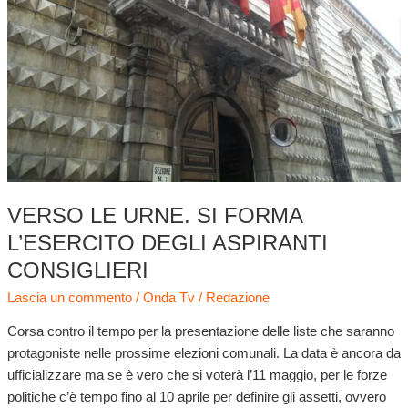
l’esercito
degli
aspiranti
consiglieri
VERSO LE URNE. SI FORMA
L’ESERCITO DEGLI ASPIRANTI
CONSIGLIERI
Lascia un commento
/
Onda Tv
/
Redazione
Corsa contro il tempo per la presentazione delle liste che saranno
protagoniste nelle prossime elezioni comunali. La data è ancora da
ufficializzare ma se è vero che si voterà l’11 maggio, per le forze
politiche c’è tempo fino al 10 aprile per definire gli assetti, ovvero