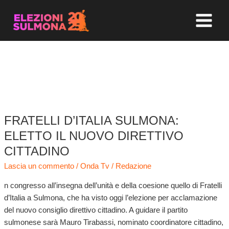
Vai
MAIN
al
MENU
contenuto
MARIELLA IOMMI
FRATELLI D’ITALIA SULMONA:
Fratelli
d’Italia
ELETTO IL NUOVO DIRETTIVO
Sulmona:
CITTADINO
eletto
Lascia un commento
/
Onda Tv
/
Redazione
il
nuovo
n congresso all’insegna dell’unità e della coesione quello di Fratelli
direttivo
d’Italia a Sulmona, che ha visto oggi l’elezione per acclamazione
cittadino
del nuovo consiglio direttivo cittadino. A guidare il partito
sulmonese sarà Mauro Tirabassi, nominato coordinatore cittadino,