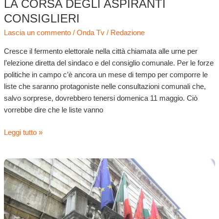
LA CORSA DEGLI ASPIRANTI
CONSIGLIERI
Lascia un commento
/
Onda Tv
/
Redazione
Cresce il fermento elettorale nella città chiamata alle urne per
l’elezione diretta del sindaco e del consiglio comunale. Per le forze
politiche in campo c’è ancora un mese di tempo per comporre le
liste che saranno protagoniste nelle consultazioni comunali che,
salvo sorprese, dovrebbero tenersi domenica 11 maggio. Ciò
vorrebbe dire che le liste vanno
Leggi tutto »
Verso
le
urne.
Si
forma