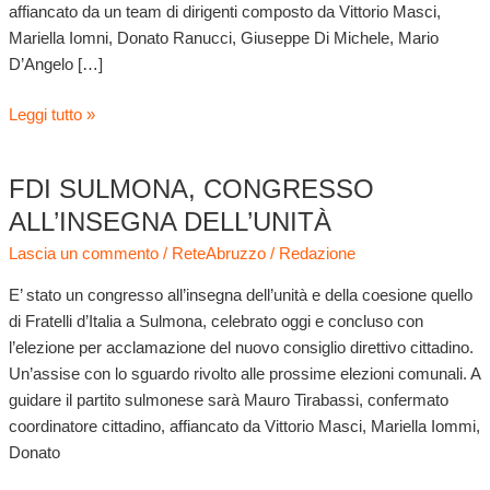
affiancato da un team di dirigenti composto da Vittorio Masci,
Mariella Iomni, Donato Ranucci, Giuseppe Di Michele, Mario
D’Angelo […]
Leggi tutto »
FDI SULMONA, CONGRESSO
FDI
Sulmona,
ALL’INSEGNA DELL’UNITÀ
Congresso
Lascia un commento
/
ReteAbruzzo
/
Redazione
all’insegna
dell’unità
E’ stato un congresso all’insegna dell’unità e della coesione quello
di Fratelli d’Italia a Sulmona, celebrato oggi e concluso con
l’elezione per acclamazione del nuovo consiglio direttivo cittadino.
Un’assise con lo sguardo rivolto alle prossime elezioni comunali. A
guidare il partito sulmonese sarà Mauro Tirabassi, confermato
coordinatore cittadino, affiancato da Vittorio Masci, Mariella Iommi,
Donato