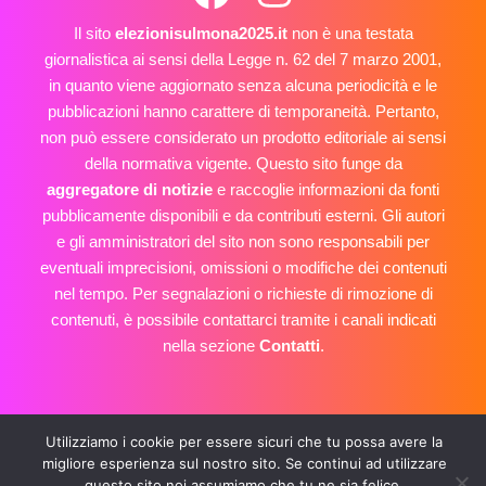
Il sito
elezionisulmona2025.it
non è una testata
giornalistica ai sensi della Legge n. 62 del 7 marzo 2001,
in quanto viene aggiornato senza alcuna periodicità e le
pubblicazioni hanno carattere di temporaneità. Pertanto,
non può essere considerato un prodotto editoriale ai sensi
della normativa vigente. Questo sito funge da
aggregatore di notizie
e raccoglie informazioni da fonti
pubblicamente disponibili e da contributi esterni. Gli autori
e gli amministratori del sito non sono responsabili per
eventuali imprecisioni, omissioni o modifiche dei contenuti
nel tempo. Per segnalazioni o richieste di rimozione di
contenuti, è possibile contattarci tramite i canali indicati
nella sezione
Contatti
.
E-mail: info@elezionisulmona2025.it
Utilizziamo i cookie per essere sicuri che tu possa avere la
privacy policy
cookie policy
migliore esperienza sul nostro sito. Se continui ad utilizzare
Copyright © 2026 Elezioni Sulmona 2025
questo sito noi assumiamo che tu ne sia felice.