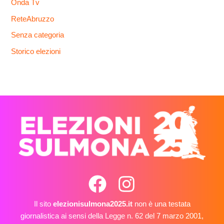
Onda Tv
ReteAbruzzo
Senza categoria
Storico elezioni
Il sito
elezionisulmona2025.it
non è una testata
giornalistica ai sensi della Legge n. 62 del 7 marzo 2001,