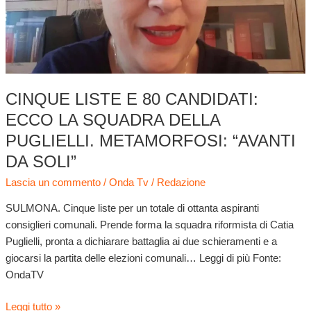
la
squadra
della
Puglielli.
Metamorfosi:
“avanti
CINQUE LISTE E 80 CANDIDATI:
da
ECCO LA SQUADRA DELLA
soli”
PUGLIELLI. METAMORFOSI: “AVANTI
DA SOLI”
Lascia un commento
/
Onda Tv
/
Redazione
SULMONA. Cinque liste per un totale di ottanta aspiranti
consiglieri comunali. Prende forma la squadra riformista di Catia
Puglielli, pronta a dichiarare battaglia ai due schieramenti e a
giocarsi la partita delle elezioni comunali… Leggi di più Fonte:
OndaTV
Leggi tutto »