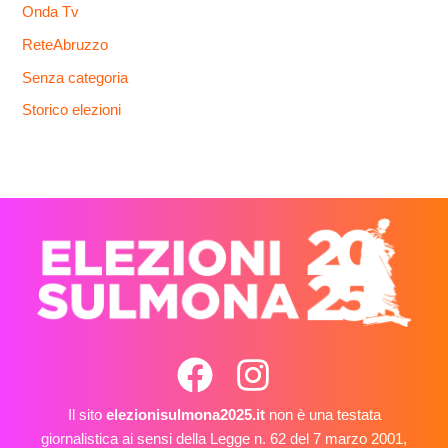
Onda Tv
ReteAbruzzo
Senza categoria
Storico elezioni
Il sito
elezionisulmona2025.it
non è una testata
giornalistica ai sensi della Legge n. 62 del 7 marzo 2001,