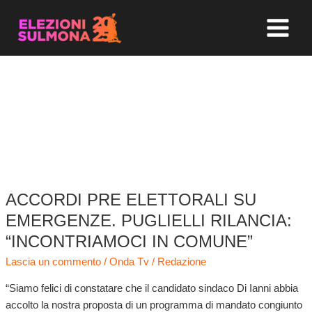
Vai
MAIN
al
MENU
contenuto
PATTO PRE-
ELETTORALE
ACCORDI PRE ELETTORALI SU
Accordi
pre
EMERGENZE. PUGLIELLI RILANCIA:
elettorali
“INCONTRIAMOCI IN COMUNE”
su
Lascia un commento
/
Onda Tv
/
Redazione
emergenze.
Puglielli
“Siamo felici di constatare che il candidato sindaco Di Ianni abbia
rilancia:
accolto la nostra proposta di un programma di mandato congiunto