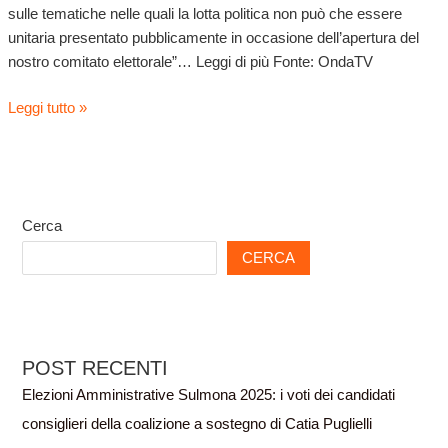
“incontriamoci
sulle tematiche nelle quali la lotta politica non può che essere
in
unitaria presentato pubblicamente in occasione dell’apertura del
Comune”
nostro comitato elettorale”… Leggi di più Fonte: OndaTV
Leggi tutto »
Cerca
CERCA
POST RECENTI
Elezioni Amministrative Sulmona 2025: i voti dei candidati
consiglieri della coalizione a sostegno di Catia Puglielli