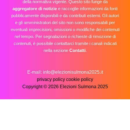
della normativa vigente. Questo sito funge da
aggregatore di notizie
e raccoglie informazioni da fonti
pubblicamente disponibili e da contributi esterni. Gli autori
e gli amministratori del sito non sono responsabili per
eventuali imprecisioni, omissioni o modifiche dei contenuti
nel tempo. Per segnalazioni o richieste di rimozione di
contenuti, è possibile contattarci tramite i canali indicati
nella sezione
Contatti
.
E-mail: info@elezionisulmona2025.it
privacy policy
cookie policy
Copyright © 2026 Elezioni Sulmona 2025