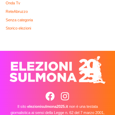
Onda Tv
ReteAbruzzo
Senza categoria
Storico elezioni
Il sito
elezionisulmona2025.it
non è una testata
giornalistica ai sensi della Legge n. 62 del 7 marzo 2001,