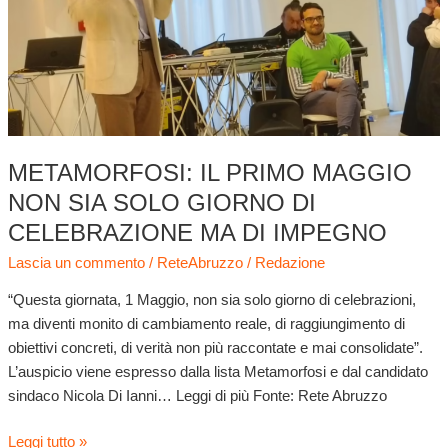
di
celebrazione
ma
di
impegno
METAMORFOSI: IL PRIMO MAGGIO
NON SIA SOLO GIORNO DI
CELEBRAZIONE MA DI IMPEGNO
Lascia un commento
/
ReteAbruzzo
/
Redazione
“Questa giornata, 1 Maggio, non sia solo giorno di celebrazioni,
ma diventi monito di cambiamento reale, di raggiungimento di
obiettivi concreti, di verità non più raccontate e mai consolidate”.
L’auspicio viene espresso dalla lista Metamorfosi e dal candidato
sindaco Nicola Di Ianni… Leggi di più Fonte: Rete Abruzzo
Leggi tutto »