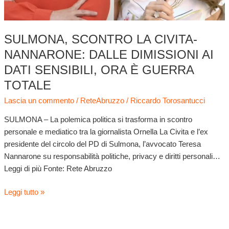
ora
è
guerra
SULMONA, SCONTRO LA CIVITA-
totale
NANNARONE: DALLE DIMISSIONI AI
DATI SENSIBILI, ORA È GUERRA
TOTALE
Lascia un commento
/
ReteAbruzzo
/
Riccardo Torosantucci
SULMONA – La polemica politica si trasforma in scontro
personale e mediatico tra la giornalista Ornella La Civita e l’ex
presidente del circolo del PD di Sulmona, l’avvocato Teresa
Nannarone su responsabilità politiche, privacy e diritti personali…
Leggi di più Fonte: Rete Abruzzo
Leggi tutto »