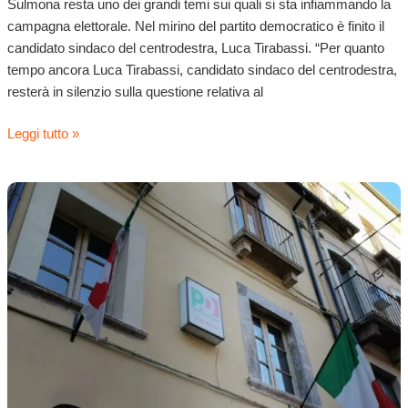
Sulmona resta uno dei grandi temi sui quali si sta infiammando la
campagna elettorale. Nel mirino del partito democratico è finito il
candidato sindaco del centrodestra, Luca Tirabassi. “Per quanto
tempo ancora Luca Tirabassi, candidato sindaco del centrodestra,
resterà in silenzio sulla questione relativa al
Leggi tutto »
Tribunale,
PD
accusa:
Tirabassi
smentito
dai
suoi
sponsor
politici