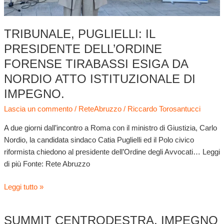
atto
istituzionale
TRIBUNALE, PUGLIELLI: IL
di
PRESIDENTE DELL’ORDINE
impegno.
FORENSE TIRABASSI ESIGA DA
NORDIO ATTO ISTITUZIONALE DI
IMPEGNO.
Lascia un commento
/
ReteAbruzzo
/
Riccardo Torosantucci
A due giorni dall’incontro a Roma con il ministro di Giustizia, Carlo
Nordio, la candidata sindaco Catia Puglielli ed il Polo civico
riformista chiedono al presidente dell’Ordine degli Avvocati… Leggi
di più Fonte: Rete Abruzzo
Leggi tutto »
SUMMIT CENTRODESTRA, IMPEGNO
Summit