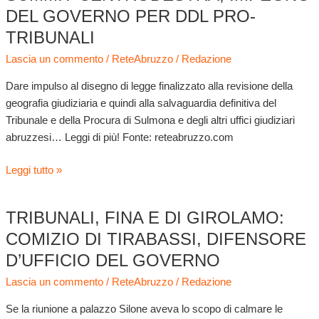
centrodestra,
DEL GOVERNO PER DDL PRO-
impegno
TRIBUNALI
del
Lascia un commento
/
ReteAbruzzo
/
Redazione
governo
per
Dare impulso al disegno di legge finalizzato alla revisione della
DDL
geografia giudiziaria e quindi alla salvaguardia definitiva del
Pro-
Tribunale e della Procura di Sulmona e degli altri uffici giudiziari
tribunali
abruzzesi… Leggi di più! Fonte: reteabruzzo.com
Leggi tutto »
TRIBUNALI, FINA E DI GIROLAMO:
Tribunali,
Fina
COMIZIO DI TIRABASSI, DIFENSORE
e
D’UFFICIO DEL GOVERNO
Di
Lascia un commento
/
ReteAbruzzo
/
Redazione
Girolamo:
comizio
Se la riunione a palazzo Silone aveva lo scopo di calmare le
di