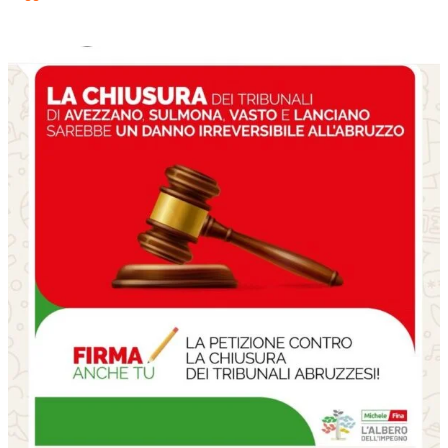
Tribunali
da
salvare,
Fina
(PD)
lancia
petizione
online