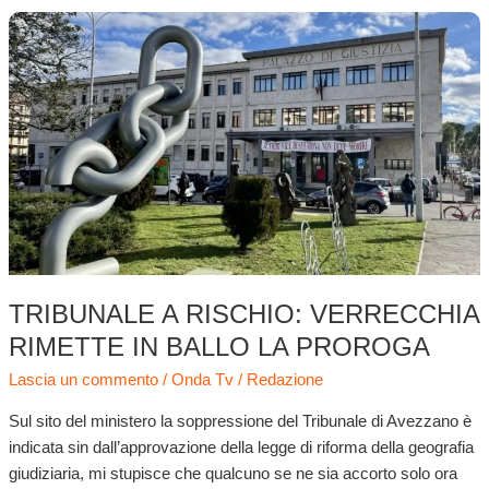
Tribunale
a
rischio:
Verrecchia
rimette
in
ballo
la
proroga
TRIBUNALE A RISCHIO: VERRECCHIA
RIMETTE IN BALLO LA PROROGA
Lascia un commento
/
Onda Tv
/
Redazione
Sul sito del ministero la soppressione del Tribunale di Avezzano è
indicata sin dall’approvazione della legge di riforma della geografia
giudiziaria, mi stupisce che qualcuno se ne sia accorto solo ora