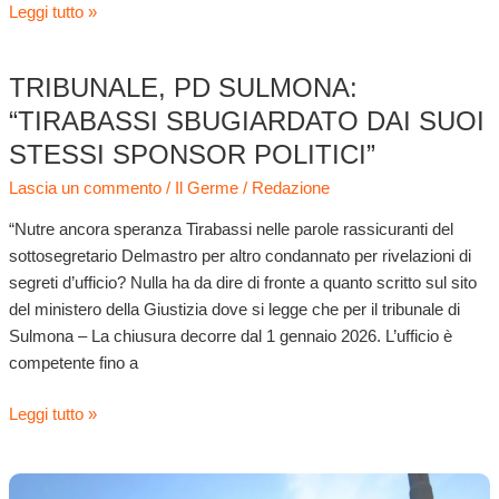
Leggi tutto »
TRIBUNALE, PD SULMONA:
Tribunale,
Pd
“TIRABASSI SBUGIARDATO DAI SUOI
Sulmona:
STESSI SPONSOR POLITICI”
“Tirabassi
Lascia un commento
/
Il Germe
/
Redazione
sbugiardato
dai
“Nutre ancora speranza Tirabassi nelle parole rassicuranti del
suoi
sottosegretario Delmastro per altro condannato per rivelazioni di
stessi
segreti d’ufficio? Nulla ha da dire di fronte a quanto scritto sul sito
sponsor
del ministero della Giustizia dove si legge che per il tribunale di
politici”
Sulmona – La chiusura decorre dal 1 gennaio 2026. L’ufficio è
competente fino a
Leggi tutto »
Tribunale