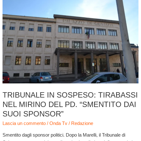
in
sospeso:
Tirabassi
nel
mirino
del
pd.
“Smentito
dai
suoi
sponsor”
TRIBUNALE IN SOSPESO: TIRABASSI
NEL MIRINO DEL PD. “SMENTITO DAI
SUOI SPONSOR”
Lascia un commento
/
Onda Tv
/
Redazione
Smentito dagli sponsor politici. Dopo la Marelli, il Tribunale di