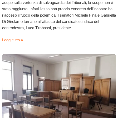
acque sulla vertenza di salvaguardia dei Tribunali, lo scopo non è
Tirabassi,
stato raggiunto. Infatti l’esito non proprio concreto dell’incontro ha
difensore
riacceso il fuoco della polemica. I senatori Michele Fina e Gabriella
d’ufficio
Di Girolamo tornano all’attacco del candidato sindaco del
del
centrodestra, Luca Tirabassi, presidente
Governo
Leggi tutto »
Adesioni
alla
petizione
pro-
tribunali,
Puglielli:
difendere
gli
interessi
del