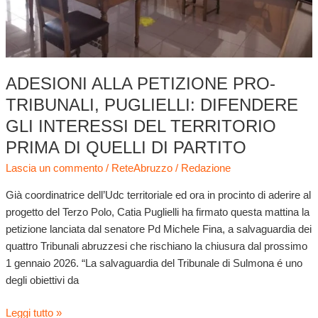
territorio
prima
di
quelli
di
ADESIONI ALLA PETIZIONE PRO-
partito
TRIBUNALI, PUGLIELLI: DIFENDERE
GLI INTERESSI DEL TERRITORIO
PRIMA DI QUELLI DI PARTITO
Lascia un commento
/
ReteAbruzzo
/
Redazione
Già coordinatrice dell’Udc territoriale ed ora in procinto di aderire al
progetto del Terzo Polo, Catia Puglielli ha firmato questa mattina la
petizione lanciata dal senatore Pd Michele Fina, a salvaguardia dei
quattro Tribunali abruzzesi che rischiano la chiusura dal prossimo
1 gennaio 2026. “La salvaguardia del Tribunale di Sulmona é uno
degli obiettivi da
Leggi tutto »