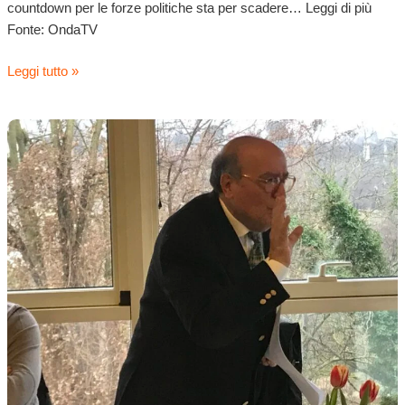
countdown per le forze politiche sta per scadere… Leggi di più
Fonte: OndaTV
Leggi tutto »
Elezioni,
Di
Masci:
“Nessun
accordo
con
la
destra”.
Ma
le
parole
di
Marinucci