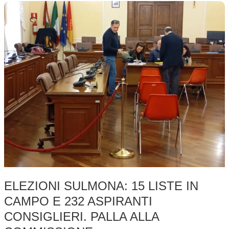
Elezioni
Sulmona:
15
liste
in
campo
e
232
aspiranti
consiglieri.
Palla
alla
commissione
ELEZIONI SULMONA: 15 LISTE IN
CAMPO E 232 ASPIRANTI
CONSIGLIERI. PALLA ALLA