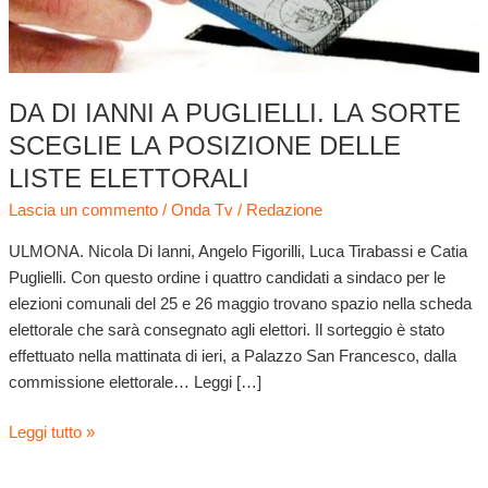
sceglie
la
posizione
delle
liste
DA DI IANNI A PUGLIELLI. LA SORTE
elettorali
SCEGLIE LA POSIZIONE DELLE
LISTE ELETTORALI
Lascia un commento
/
Onda Tv
/
Redazione
ULMONA. Nicola Di Ianni, Angelo Figorilli, Luca Tirabassi e Catia
Puglielli. Con questo ordine i quattro candidati a sindaco per le
elezioni comunali del 25 e 26 maggio trovano spazio nella scheda
elettorale che sarà consegnato agli elettori. Il sorteggio è stato
effettuato nella mattinata di ieri, a Palazzo San Francesco, dalla
commissione elettorale… Leggi […]
Leggi tutto »