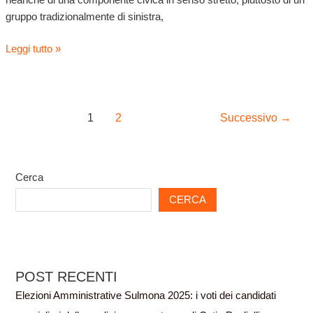
neanche di una componente civica in senso stretto, piuttosto di un
gruppo tradizionalmente di sinistra,
Leggi tutto »
1
2
Successivo
→
Cerca
CERCA
POST RECENTI
Elezioni Amministrative Sulmona 2025: i voti dei candidati