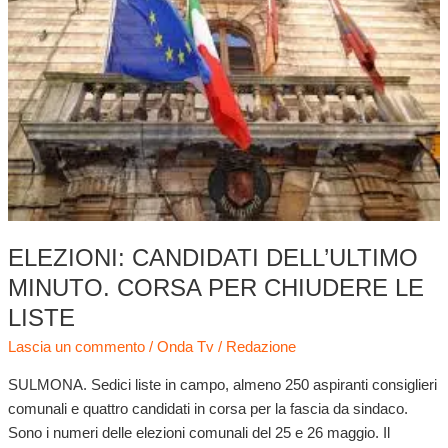
minuto.
Corsa
per
chiudere
le
liste
ELEZIONI: CANDIDATI DELL’ULTIMO
MINUTO. CORSA PER CHIUDERE LE
LISTE
Lascia un commento
/
Onda Tv
/
Redazione
SULMONA. Sedici liste in campo, almeno 250 aspiranti consiglieri
comunali e quattro candidati in corsa per la fascia da sindaco.
Sono i numeri delle elezioni comunali del 25 e 26 maggio. Il