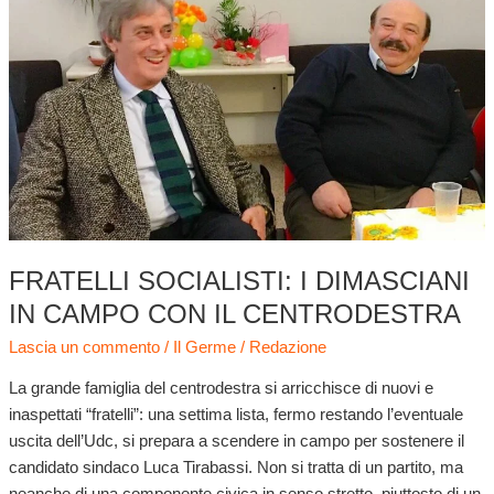
i
dimasciani
in
campo
con
il
centrodestra
FRATELLI SOCIALISTI: I DIMASCIANI
IN CAMPO CON IL CENTRODESTRA
Lascia un commento
/
Il Germe
/
Redazione
La grande famiglia del centrodestra si arricchisce di nuovi e
inaspettati “fratelli”: una settima lista, fermo restando l’eventuale
uscita dell’Udc, si prepara a scendere in campo per sostenere il
candidato sindaco Luca Tirabassi. Non si tratta di un partito, ma