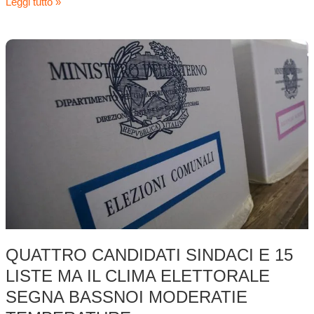
Leggi tutto »
Quattro
candidati
sindaci
e
15
liste
ma
il
clima
elettorale
segna
bassNoi
Moderatie
QUATTRO CANDIDATI SINDACI E 15
temperature
LISTE MA IL CLIMA ELETTORALE
SEGNA BASSNOI MODERATIE