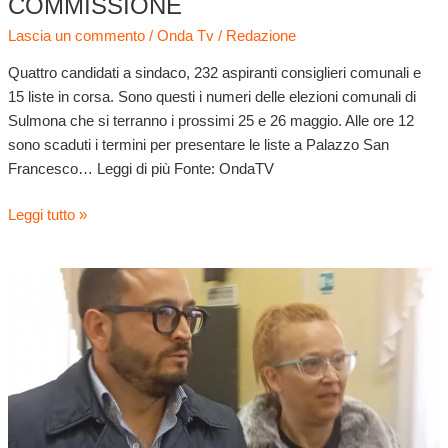
COMMISSIONE
Lascia un commento
/
Onda Tv
/
Redazione
Quattro candidati a sindaco, 232 aspiranti consiglieri comunali e
15 liste in corsa. Sono questi i numeri delle elezioni comunali di
Sulmona che si terranno i prossimi 25 e 26 maggio. Alle ore 12
sono scaduti i termini per presentare le liste a Palazzo San
Francesco… Leggi di più Fonte: OndaTV
Leggi tutto »
Polo
civico:
le
liste
sono
tre.
Ecco
i