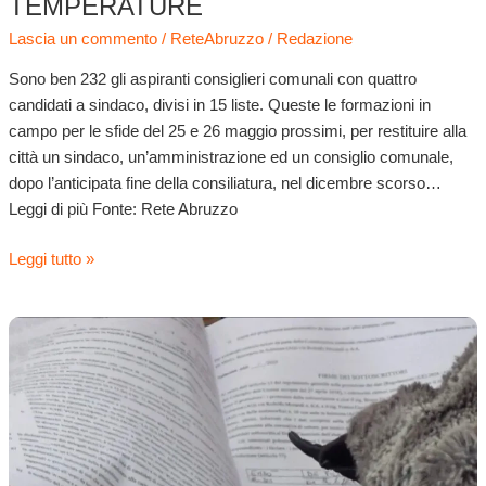
TEMPERATURE
Lascia un commento
/
ReteAbruzzo
/
Redazione
Sono ben 232 gli aspiranti consiglieri comunali con quattro
candidati a sindaco, divisi in 15 liste. Queste le formazioni in
campo per le sfide del 25 e 26 maggio prossimi, per restituire alla
città un sindaco, un’amministrazione ed un consiglio comunale,
dopo l’anticipata fine della consiliatura, nel dicembre scorso…
Leggi di più Fonte: Rete Abruzzo
Leggi tutto »
Elezioni
Sulmona:
ecco
l’esercito
dei
candidati