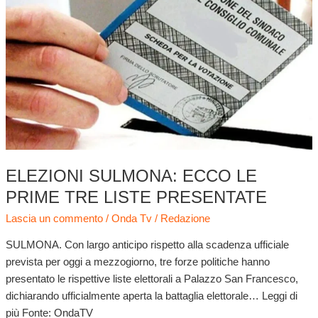
Sulmona:
ecco
le
prime
tre
liste
presentate
ELEZIONI SULMONA: ECCO LE
PRIME TRE LISTE PRESENTATE
Lascia un commento
/
Onda Tv
/
Redazione
SULMONA. Con largo anticipo rispetto alla scadenza ufficiale
prevista per oggi a mezzogiorno, tre forze politiche hanno
presentato le rispettive liste elettorali a Palazzo San Francesco,
dichiarando ufficialmente aperta la battaglia elettorale… Leggi di
più Fonte: OndaTV