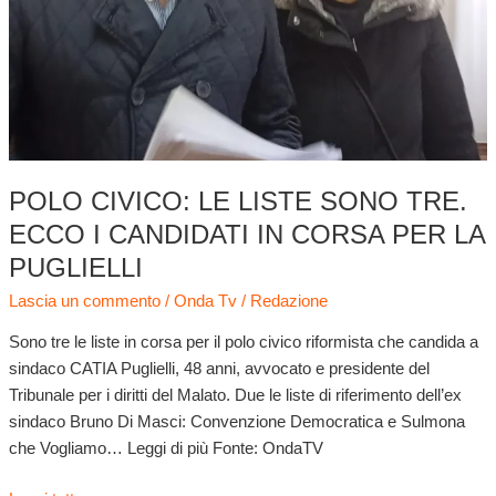
candidati
in
corsa
per
la
Puglielli
POLO CIVICO: LE LISTE SONO TRE.
ECCO I CANDIDATI IN CORSA PER LA
PUGLIELLI
Lascia un commento
/
Onda Tv
/
Redazione
Sono tre le liste in corsa per il polo civico riformista che candida a
sindaco CATIA Puglielli, 48 anni, avvocato e presidente del
Tribunale per i diritti del Malato. Due le liste di riferimento dell’ex
sindaco Bruno Di Masci: Convenzione Democratica e Sulmona
che Vogliamo… Leggi di più Fonte: OndaTV