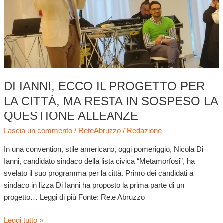
ma
resta
in
sospeso
la
questione
alleanze
DI IANNI, ECCO IL PROGETTO PER
LA CITTÀ, MA RESTA IN SOSPESO LA
QUESTIONE ALLEANZE
Lascia un commento
/
ReteAbruzzo
/
Redazione
In una convention, stile americano, oggi pomeriggio, Nicola Di
Ianni, candidato sindaco della lista civica “Metamorfosi”, ha
svelato il suo programma per la città. Primo dei candidati a
sindaco in lizza Di Ianni ha proposto la prima parte di un
progetto… Leggi di più Fonte: Rete Abruzzo
Leggi tutto »