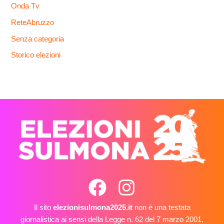
Onda Tv
ReteAbruzzo
Senza categoria
Storico elezioni
Il sito
elezionisulmona2025.it
non è una testata
giornalistica ai sensi della Legge n. 62 del 7 marzo 2001,