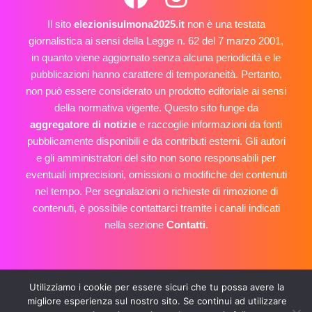
Il sito
elezionisulmona2025.it
non è una testata
giornalistica ai sensi della Legge n. 62 del 7 marzo 2001,
in quanto viene aggiornato senza alcuna periodicità e le
pubblicazioni hanno carattere di temporaneità. Pertanto,
non può essere considerato un prodotto editoriale ai sensi
della normativa vigente. Questo sito funge da
aggregatore di notizie
e raccoglie informazioni da fonti
pubblicamente disponibili e da contributi esterni. Gli autori
e gli amministratori del sito non sono responsabili per
eventuali imprecisioni, omissioni o modifiche dei contenuti
nel tempo. Per segnalazioni o richieste di rimozione di
contenuti, è possibile contattarci tramite i canali indicati
nella sezione
Contatti
.
E-mail: info@elezionisulmona2025.it
Utilizziamo i cookie per essere sicuri che tu possa avere la
privacy policy
cookie policy
migliore esperienza sul nostro sito. Se continui ad utilizzare
Copyright © 2026 Elezioni Sulmona 2025