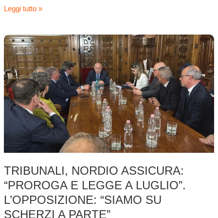
Leggi tutto »
Tribunali,
Nordio
assicura:
“Proroga
e
legge
a
luglio”.
L’opposizione:
“Siamo
su
scherzi
TRIBUNALI, NORDIO ASSICURA:
a
“PROROGA E LEGGE A LUGLIO”.
parte”
L’OPPOSIZIONE: “SIAMO SU
SCHERZI A PARTE”