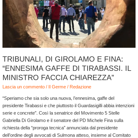
di
Tirabassi.
Il
ministro
faccia
chiarezza”
TRIBUNALI, DI GIROLAMO E FINA:
“ENNESIMA GAFFE DI TIRABASSI. IL
MINISTRO FACCIA CHIAREZZA”
Lascia un commento
/
Il Germe
/
Redazione
“Speriamo che sia solo una nuova, l’ennesima, gaffe del
presidente Tirabassi e che piuttosto il Guardasigilli abbia intenzioni
serie e concrete”. Così la senatrice del Movimento 5 Stelle
Gabriella Di Girolamo e il senatore del PD Michele Fina sulla
richiesta della “proroga tecnica” annunciata dal presidente
dell’ordine degli avvocati di Sulmona atteso, insieme al Comitato