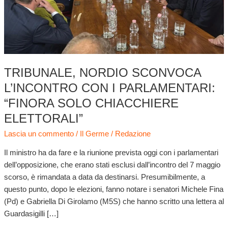
parlamentari:
“Finora
solo
chiacchiere
elettorali”
TRIBUNALE, NORDIO SCONVOCA
L’INCONTRO CON I PARLAMENTARI:
“FINORA SOLO CHIACCHIERE
ELETTORALI”
Lascia un commento
/
Il Germe
/
Redazione
Il ministro ha da fare e la riunione prevista oggi con i parlamentari
dell’opposizione, che erano stati esclusi dall’incontro del 7 maggio
scorso, è rimandata a data da destinarsi. Presumibilmente, a
questo punto, dopo le elezioni, fanno notare i senatori Michele Fina
(Pd) e Gabriella Di Girolamo (M5S) che hanno scritto una lettera al
Guardasigilli […]