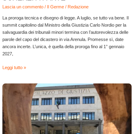
Lascia un commento
/
Il Germe
/
Redazione
La proroga tecnica e disegno di legge. A luglio, se tutto va bene. Il
summit capitolino dal Ministro della Giustizia Carlo Nordio per la
salvaguardia dei tribunali minori termina con l’autorevolezza delle
parole del capo del dicastero in via Arenula. Promesse sì, date
ancora incerte. L’unica, è quella della proroga fino al 1° gennaio
2027,
Leggi tutto »
Tribunali,
Di
Girolamo
e
Fina:
“Ennesima
gaffe